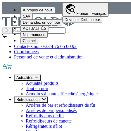
À propos de nous
France - Français
SAV
Devenez Distributeur
Demandez un compte
ACTUALITÉS
Nos marques
Contact
Contactez nous
+33 4 76 65 00 92
Coordonnées
Personnel de vente et d'administration
Actualités
Actualité produits
Tout en noir
Armoires à haute efficacité énergétique
Refroidisseurs
Arrières de bar et refroidisseurs de fût
Arrières de bar personalisés
Refroidisseurs de fût
Refroidisseurs de canette
Réfrigérateurs d'îlot