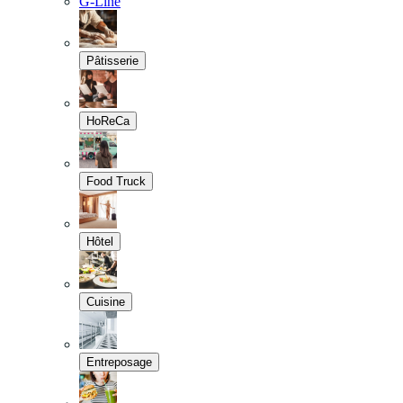
G-Line
Pâtisserie
HoReCa
Food Truck
Hôtel
Cuisine
Entreposage