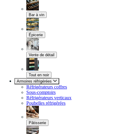
Bar à vin
Épicerie
Vente de détail
Tout en noir
Armoires réfrigérées
Réfrigérateurs coffres
Sous-comptoirs
Réfrigérateurs verticaux
Poubelles réfrigérées
Pâtisserie