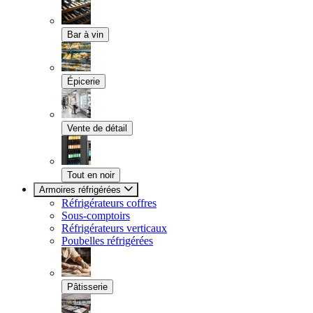
Bar à vin
Épicerie
Vente de détail
Tout en noir
Armoires réfrigérées
Réfrigérateurs coffres
Sous-comptoirs
Réfrigérateurs verticaux
Poubelles réfrigérées
Pâtisserie