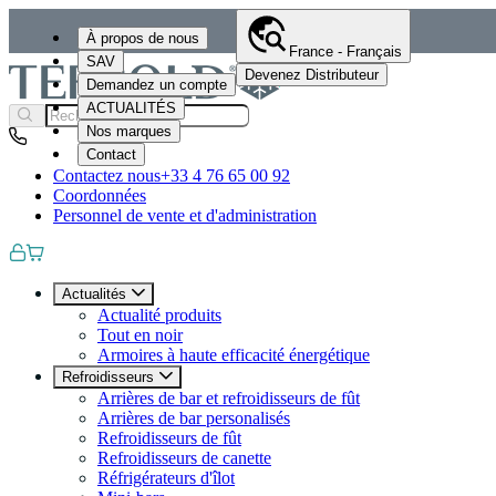
À propos de nous
France - Français
SAV
Devenez Distributeur
Demandez un compte
ACTUALITÉS
Nos marques
Contact
Contactez nous
+33 4 76 65 00 92
Coordonnées
Personnel de vente et d'administration
Actualités
Actualité produits
Tout en noir
Armoires à haute efficacité énergétique
Refroidisseurs
Arrières de bar et refroidisseurs de fût
Arrières de bar personalisés
Refroidisseurs de fût
Refroidisseurs de canette
Réfrigérateurs d'îlot