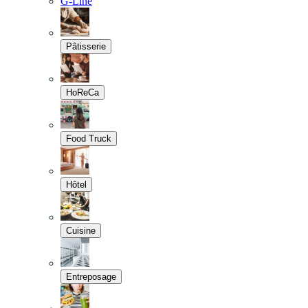
G-Line
Pâtisserie
HoReCa
Food Truck
Hôtel
Cuisine
Entreposage