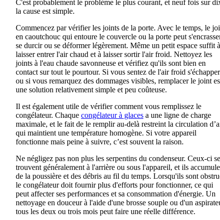
C'est probablement le problème le plus courant, et neuf fois sur di
la cause est simple.
Commencez par vérifier les joints de la porte. Avec le temps, le joi
en caoutchouc qui entoure le couvercle ou la porte peut s'encrasser
se durcir ou se déformer légèrement. Même un petit espace suffit 
laisser entrer l'air chaud et à laisser sortir l'air froid. Nettoyez les
joints à l'eau chaude savonneuse et vérifiez qu'ils sont bien en
contact sur tout le pourtour. Si vous sentez de l'air froid s'échapper
ou si vous remarquez des dommages visibles, remplacer le joint es
une solution relativement simple et peu coûteuse.
Il est également utile de vérifier comment vous remplissez le
congélateur. Chaque
congélateur à glaces
a une ligne de charge
maximale, et le fait de le remplir au-delà restreint la circulation d’a
qui maintient une température homogène. Si votre appareil
fonctionne mais peine à suivre, c’est souvent la raison.
Ne négligez pas non plus les serpentins du condenseur. Ceux-ci s
trouvent généralement à l'arrière ou sous l'appareil, et ils accumule
de la poussière et des débris au fil du temps. Lorsqu'ils sont obstru
le congélateur doit fournir plus d'efforts pour fonctionner, ce qui
peut affecter ses performances et sa consommation d'énergie. Un
nettoyage en douceur à l'aide d'une brosse souple ou d'un aspirate
tous les deux ou trois mois peut faire une réelle différence.