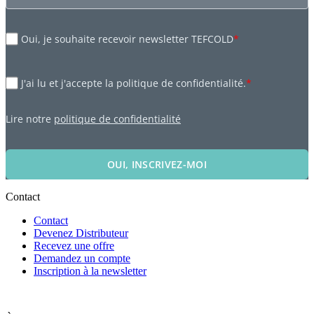
Oui, je souhaite recevoir newsletter TEFCOLD
*
J'ai lu et j'accepte la politique de confidentialité.
*
Lire notre
politique de confidentialité
OUI, INSCRIVEZ-MOI
Contact
Contact
Devenez Distributeur
Recevez une offre
Demandez un compte
Inscription à la newsletter