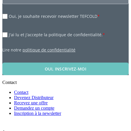
Oui, je souhaite recevoir newsletter TEFCOLD
*
J'ai lu et j'accepte la politique de confidentialité.
*
Lire notre
politique de confidentialité
OUI, INSCRIVEZ-MOI
Contact
Contact
Devenez Distributeur
Recevez une offre
Demandez un compte
Inscription à la newsletter