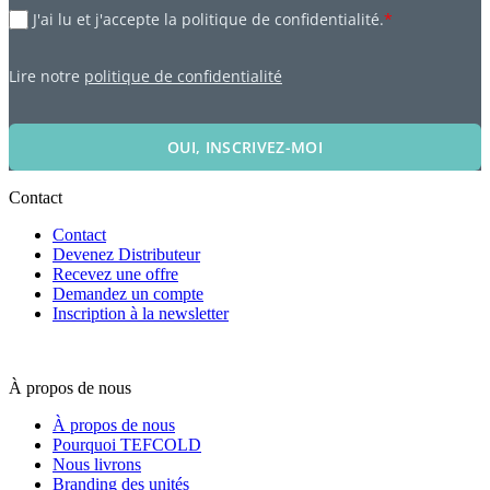
J'ai lu et j'accepte la politique de confidentialité.
*
Lire notre
politique de confidentialité
OUI, INSCRIVEZ-MOI
Contact
Contact
Devenez Distributeur
Recevez une offre
Demandez un compte
Inscription à la newsletter
À propos de nous
À propos de nous
Pourquoi TEFCOLD
Nous livrons
Branding des unités