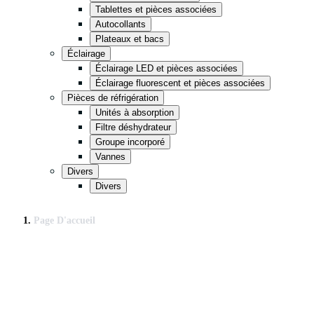
Tablettes et pièces associées
Autocollants
Plateaux et bacs
Éclairage
Éclairage LED et pièces associées
Éclairage fluorescent et pièces associées
Pièces de réfrigération
Unités à absorption
Filtre déshydrateur
Groupe incorporé
Vannes
Divers
Divers
Page D'accueil