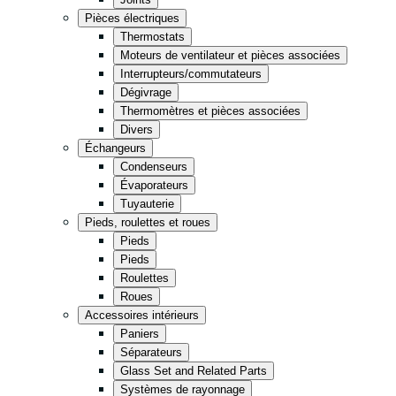
Cuisine
Pièces électriques
Thermostats
Épicerie
Moteurs de ventilateur et pièces associées
Entreposage
Interrupteurs/commutateurs
Dégivrage
Thermomètres et pièces associées
Vente de détail
Fast Food
Divers
Échangeurs
Condenseurs
Tout en noir
Évaporateurs
Tuyauterie
Pieds, roulettes et roues
Pieds
Pieds
Roulettes
Roues
Accessoires intérieurs
Paniers
Séparateurs
Glass Set and Related Parts
Systèmes de rayonnage