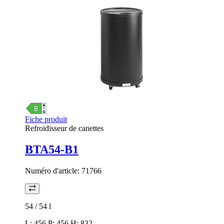
Fiche produit
Refroidisseur de canettes
BTA54-B1
Numéro d'article:
71766
54 / 54
l
L: 456 P: 456 H: 832