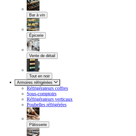
Bar à vin
Épicerie
Vente de détail
Tout en noir
Armoires réfrigérées
Réfrigérateurs coffres
Sous-comptoirs
Réfrigérateurs verticaux
Poubelles réfrigérées
Pâtisserie