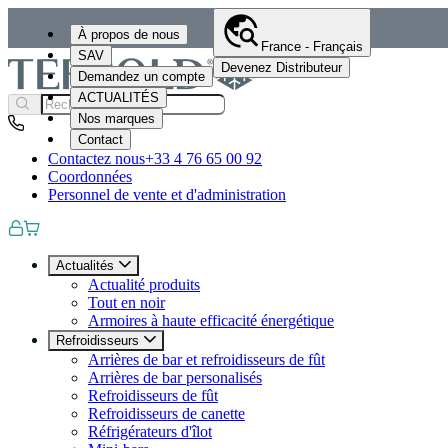
À propos de nous
France - Français
SAV
Devenez Distributeur
Demandez un compte
ACTUALITÉS
Nos marques
Contact
Contactez nous
+33 4 76 65 00 92
Coordonnées
Personnel de vente et d'administration
Actualités
Actualité produits
Tout en noir
Armoires à haute efficacité énergétique
Refroidisseurs
Arrières de bar et refroidisseurs de fût
Arrières de bar personalisés
Refroidisseurs de fût
Refroidisseurs de canette
Réfrigérateurs d'îlot