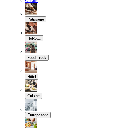
G-Line
Pâtisserie
HoReCa
Food Truck
Hôtel
Cuisine
Entreposage