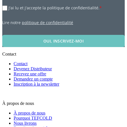
J'ai lu et j'accepte la politique de confidentialité.
*
Lire notre
politique de confidentialité
OUI, INSCRIVEZ-MOI
Contact
Contact
Devenez Distributeur
Recevez une offre
Demandez un compte
Inscription à la newsletter
À propos de nous
À propos de nous
Pourquoi TEFCOLD
Nous livrons