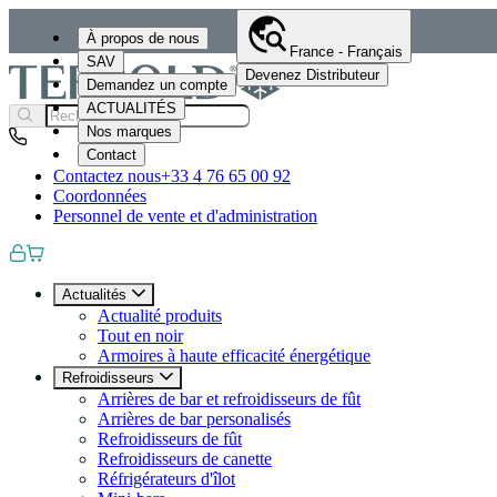
À propos de nous
France - Français
SAV
Devenez Distributeur
Demandez un compte
ACTUALITÉS
Nos marques
Contact
Contactez nous
+33 4 76 65 00 92
Coordonnées
Personnel de vente et d'administration
Actualités
Actualité produits
Tout en noir
Armoires à haute efficacité énergétique
Refroidisseurs
Arrières de bar et refroidisseurs de fût
Arrières de bar personalisés
Refroidisseurs de fût
Refroidisseurs de canette
Réfrigérateurs d'îlot