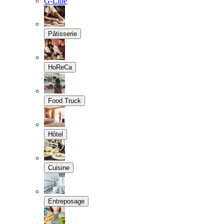
G-Line
Pâtisserie
HoReCa
Food Truck
Hôtel
Cuisine
Entreposage