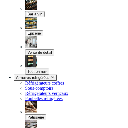
Bar à vin
Épicerie
Vente de détail
Tout en noir
Armoires réfrigérées
Réfrigérateurs coffres
Sous-comptoirs
Réfrigérateurs verticaux
Poubelles réfrigérées
Pâtisserie