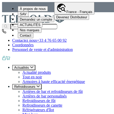
À propos de nous
France - Français
SAV
Devenez Distributeur
Demandez un compte
ACTUALITÉS
Nos marques
Contact
Contactez nous
+33 4 76 65 00 92
Coordonnées
Personnel de vente et d'administration
Actualités
Actualité produits
Tout en noir
Armoires à haute efficacité énergétique
Refroidisseurs
Arrières de bar et refroidisseurs de fût
Arrières de bar personalisés
Refroidisseurs de fût
Refroidisseurs de canette
Réfrigérateurs d'îlot