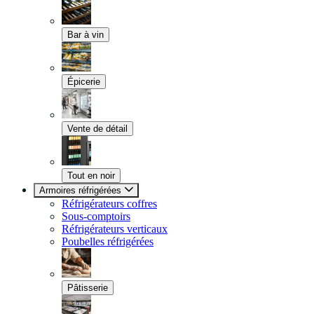
Bar à vin
Épicerie
Vente de détail
Tout en noir
Armoires réfrigérées
Réfrigérateurs coffres
Sous-comptoirs
Réfrigérateurs verticaux
Poubelles réfrigérées
Pâtisserie