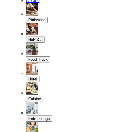
G-Line
Pâtisserie
HoReCa
Food Truck
Hôtel
Cuisine
Entreposage