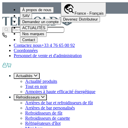
À propos de nous
France - Français
SAV
Devenez Distributeur
Demandez un compte
ACTUALITÉS
Nos marques
Contact
Contactez nous
+33 4 76 65 00 92
Coordonnées
Personnel de vente et d'administration
Actualités
Actualité produits
Tout en noir
Armoires à haute efficacité énergétique
Refroidisseurs
Arrières de bar et refroidisseurs de fût
Arrières de bar personalisés
Refroidisseurs de fût
Refroidisseurs de canette
Réfrigérateurs d'îlot