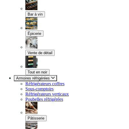
Bar à vin
Épicerie
Vente de détail
Tout en noir
Armoires réfrigérées
Réfrigérateurs coffres
Sous-comptoirs
Réfrigérateurs verticaux
Poubelles réfrigérées
Pâtisserie