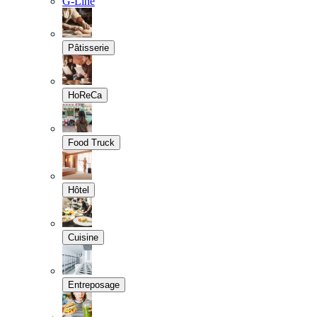
G-Line
Pâtisserie
HoReCa
Food Truck
Hôtel
Cuisine
Entreposage