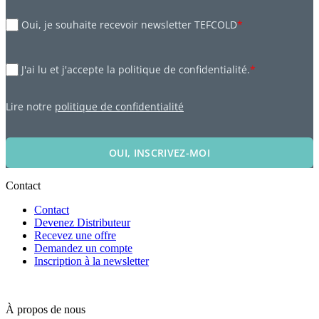
Oui, je souhaite recevoir newsletter TEFCOLD
*
J'ai lu et j'accepte la politique de confidentialité.
*
Lire notre
politique de confidentialité
OUI, INSCRIVEZ-MOI
Contact
Contact
Devenez Distributeur
Recevez une offre
Demandez un compte
Inscription à la newsletter
À propos de nous