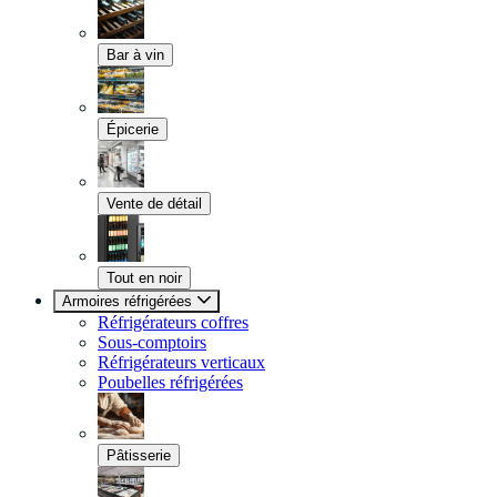
Bar à vin
Épicerie
Vente de détail
Tout en noir
Armoires réfrigérées
Réfrigérateurs coffres
Sous-comptoirs
Réfrigérateurs verticaux
Poubelles réfrigérées
Pâtisserie