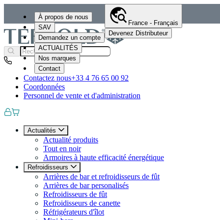
À propos de nous
France - Français
SAV
Devenez Distributeur
Demandez un compte
ACTUALITÉS
Nos marques
Contact
Contactez nous
+33 4 76 65 00 92
Coordonnées
Personnel de vente et d'administration
Actualités
Actualité produits
Tout en noir
Armoires à haute efficacité énergétique
Refroidisseurs
Arrières de bar et refroidisseurs de fût
Arrières de bar personalisés
Refroidisseurs de fût
Refroidisseurs de canette
Réfrigérateurs d'îlot