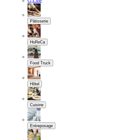
G-Line
Pâtisserie
HoReCa
Food Truck
Hôtel
Cuisine
Entreposage