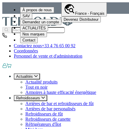
À propos de nous
France - Français
SAV
Devenez Distributeur
Demandez un compte
ACTUALITÉS
Nos marques
Contact
Contactez nous
+33 4 76 65 00 92
Coordonnées
Personnel de vente et d'administration
Actualités
Actualité produits
Tout en noir
Armoires à haute efficacité énergétique
Refroidisseurs
Arrières de bar et refroidisseurs de fût
Arrières de bar personalisés
Refroidisseurs de fût
Refroidisseurs de canette
Réfrigérateurs d'îlot