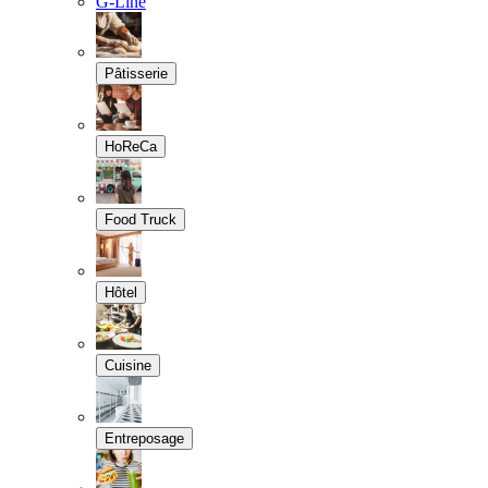
G-Line
Pâtisserie
HoReCa
Food Truck
Hôtel
Cuisine
Entreposage