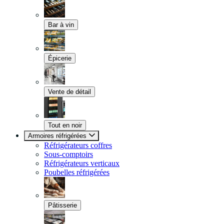
Bar à vin
Épicerie
Vente de détail
Tout en noir
Armoires réfrigérées
Réfrigérateurs coffres
Sous-comptoirs
Réfrigérateurs verticaux
Poubelles réfrigérées
Pâtisserie