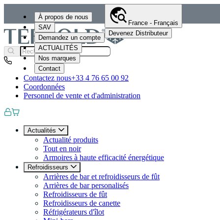
À propos de nous
France - Français
SAV
Devenez Distributeur
Demandez un compte
ACTUALITÉS
Nos marques
Contact
Contactez nous
+33 4 76 65 00 92
Coordonnées
Personnel de vente et d'administration
Actualités
Actualité produits
Tout en noir
Armoires à haute efficacité énergétique
Refroidisseurs
Arrières de bar et refroidisseurs de fût
Arrières de bar personalisés
Refroidisseurs de fût
Refroidisseurs de canette
Réfrigérateurs d'îlot