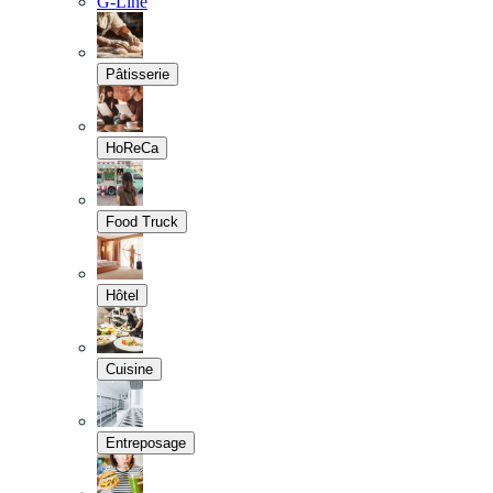
G-Line
Pâtisserie
HoReCa
Food Truck
Hôtel
Cuisine
Entreposage