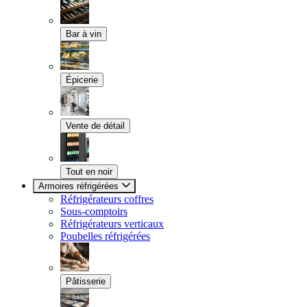
Bar à vin
Épicerie
Vente de détail
Tout en noir
Armoires réfrigérées
Réfrigérateurs coffres
Sous-comptoirs
Réfrigérateurs verticaux
Poubelles réfrigérées
Pâtisserie