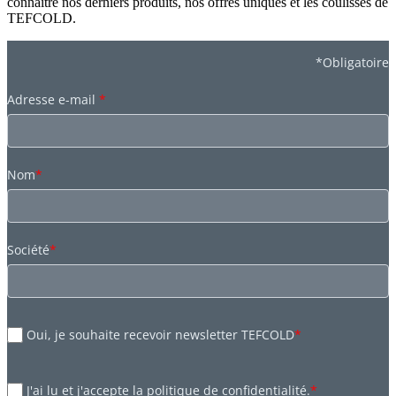
connaître nos derniers produits, nos offres uniques et les coulisses de
TEFCOLD.
*Obligatoire
Adresse e-mail
*
Nom
*
Société
*
Oui, je souhaite recevoir newsletter TEFCOLD
*
J'ai lu et j'accepte la politique de confidentialité.
*