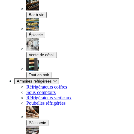
Bar à vin
Épicerie
Vente de détail
Tout en noir
Armoires réfrigérées
Réfrigérateurs coffres
Sous-comptoirs
Réfrigérateurs verticaux
Poubelles réfrigérées
Pâtisserie