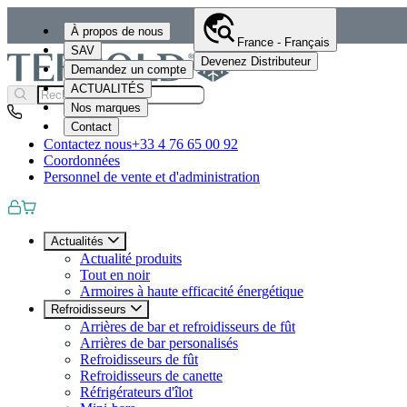
À propos de nous
France - Français
SAV
Devenez Distributeur
Demandez un compte
ACTUALITÉS
Nos marques
Contact
Contactez nous
+33 4 76 65 00 92
Coordonnées
Personnel de vente et d'administration
Actualités
Actualité produits
Tout en noir
Armoires à haute efficacité énergétique
Refroidisseurs
Arrières de bar et refroidisseurs de fût
Arrières de bar personalisés
Refroidisseurs de fût
Refroidisseurs de canette
Réfrigérateurs d'îlot