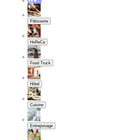
G-Line
Pâtisserie
HoReCa
Food Truck
Hôtel
Cuisine
Entreposage