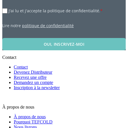
J'ai lu et j'accepte la politique de confidentialité.
*
Lire notre
politique de confidentialité
OUI, INSCRIVEZ-MOI
Contact
Contact
Devenez Distributeur
Recevez une offre
Demandez un compte
Inscription à la newsletter
À propos de nous
À propos de nous
Pourquoi TEFCOLD
Nous livrons