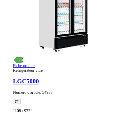
Fiche produit
Réfrigérateur vitré
LGC5000
Numéro d'article:
54988
1108 / 922
l