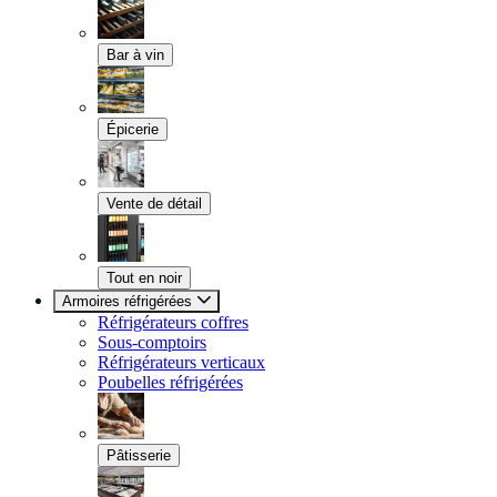
Bar à vin
Épicerie
Vente de détail
Tout en noir
Armoires réfrigérées
Réfrigérateurs coffres
Sous-comptoirs
Réfrigérateurs verticaux
Poubelles réfrigérées
Pâtisserie