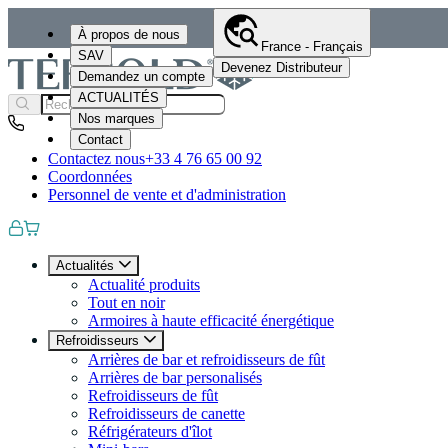
À propos de nous
France - Français
SAV
Devenez Distributeur
Demandez un compte
ACTUALITÉS
Nos marques
Contact
Contactez nous
+33 4 76 65 00 92
Coordonnées
Personnel de vente et d'administration
Actualités
Actualité produits
Tout en noir
Armoires à haute efficacité énergétique
Refroidisseurs
Arrières de bar et refroidisseurs de fût
Arrières de bar personalisés
Refroidisseurs de fût
Refroidisseurs de canette
Réfrigérateurs d'îlot