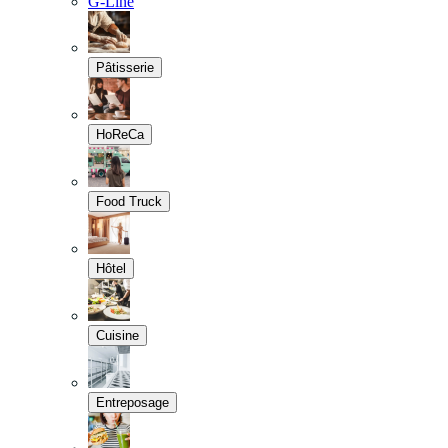
G-Line
Pâtisserie
HoReCa
Food Truck
Hôtel
Cuisine
Entreposage