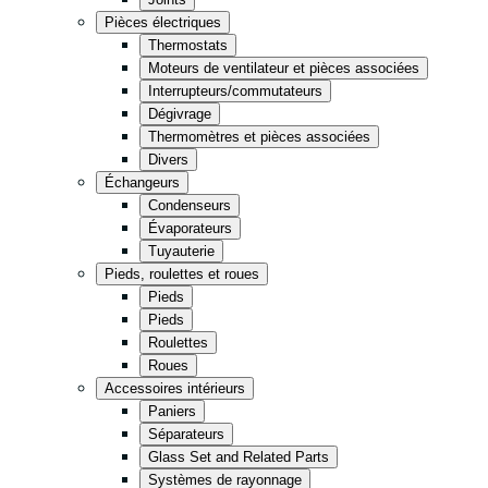
Cuisine
Pièces électriques
Thermostats
Épicerie
Moteurs de ventilateur et pièces associées
Entreposage
Interrupteurs/commutateurs
Dégivrage
Thermomètres et pièces associées
Vente de détail
Fast Food
Divers
Échangeurs
Condenseurs
Tout en noir
Évaporateurs
Tuyauterie
Pieds, roulettes et roues
Pieds
Pieds
Roulettes
Roues
Accessoires intérieurs
Paniers
Séparateurs
Glass Set and Related Parts
Systèmes de rayonnage