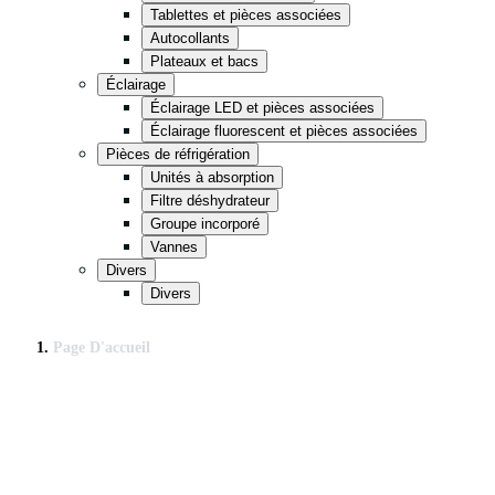
Tablettes et pièces associées
Autocollants
Plateaux et bacs
Éclairage
Éclairage LED et pièces associées
Éclairage fluorescent et pièces associées
Pièces de réfrigération
Unités à absorption
Filtre déshydrateur
Groupe incorporé
Vannes
Divers
Divers
Page D'accueil