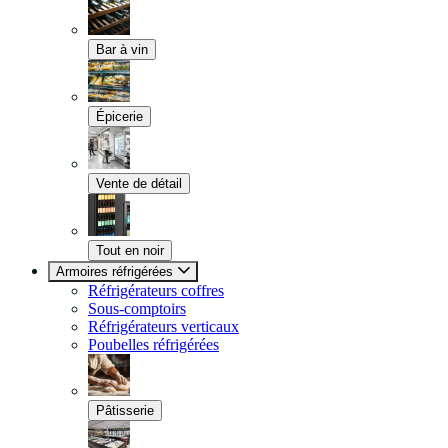
Bar à vin
Épicerie
Vente de détail
Tout en noir
Armoires réfrigérées
Réfrigérateurs coffres
Sous-comptoirs
Réfrigérateurs verticaux
Poubelles réfrigérées
Pâtisserie