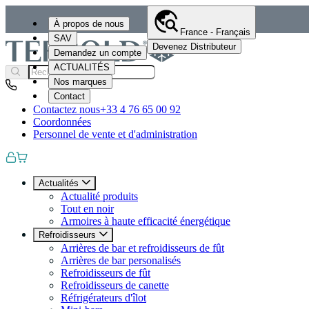
À propos de nous
France - Français
SAV
Devenez Distributeur
Demandez un compte
ACTUALITÉS
Nos marques
Contact
Contactez nous
+33 4 76 65 00 92
Coordonnées
Personnel de vente et d'administration
Actualités
Actualité produits
Tout en noir
Armoires à haute efficacité énergétique
Refroidisseurs
Arrières de bar et refroidisseurs de fût
Arrières de bar personalisés
Refroidisseurs de fût
Refroidisseurs de canette
Réfrigérateurs d'îlot