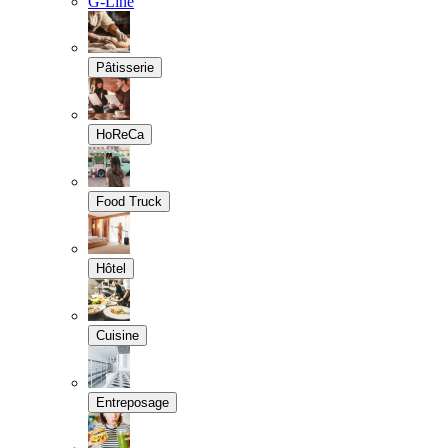
G-Line
Pâtisserie
HoReCa
Food Truck
Hôtel
Cuisine
Entreposage