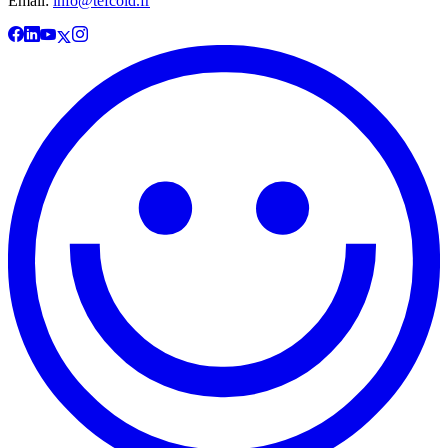
Email:
info@tefcold.fr