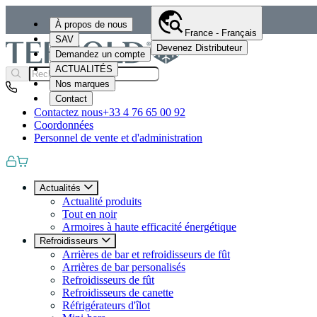
À propos de nous
France - Français
SAV
Devenez Distributeur
Demandez un compte
ACTUALITÉS
Nos marques
Contact
Contactez nous
+33 4 76 65 00 92
Coordonnées
Personnel de vente et d'administration
Actualités
Actualité produits
Tout en noir
Armoires à haute efficacité énergétique
Refroidisseurs
Arrières de bar et refroidisseurs de fût
Arrières de bar personalisés
Refroidisseurs de fût
Refroidisseurs de canette
Réfrigérateurs d'îlot