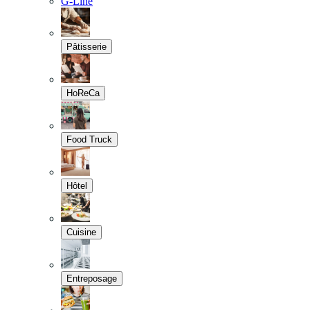
G-Line
Pâtisserie
HoReCa
Food Truck
Hôtel
Cuisine
Entreposage