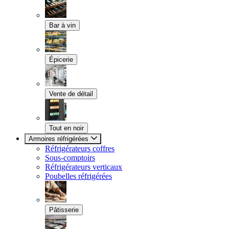
Bar à vin
Épicerie
Vente de détail
Tout en noir
Armoires réfrigérées
Réfrigérateurs coffres
Sous-comptoirs
Réfrigérateurs verticaux
Poubelles réfrigérées
Pâtisserie