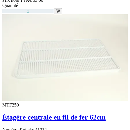
Prix hors TVA
€ 53,00
Quantité
MTF250
Étagère centrale en fil de fer 62cm
Numéro d'article:
41014