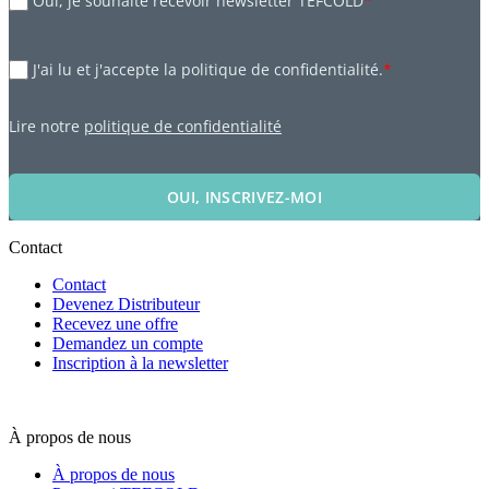
Oui, je souhaite recevoir newsletter TEFCOLD
*
J'ai lu et j'accepte la politique de confidentialité.
*
Lire notre
politique de confidentialité
OUI, INSCRIVEZ-MOI
Contact
Contact
Devenez Distributeur
Recevez une offre
Demandez un compte
Inscription à la newsletter
À propos de nous
À propos de nous