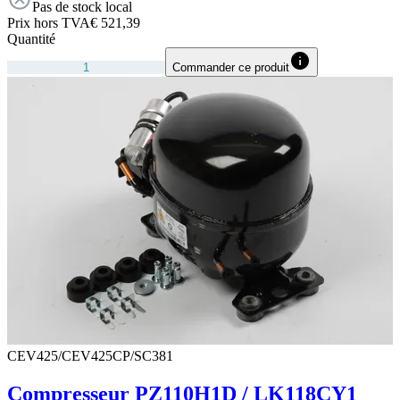
Pas de stock local
Prix hors TVA
€ 521,39
Quantité
Commander ce produit
CEV425/CEV425CP/SC381
Compresseur PZ110H1D / LK118CY1