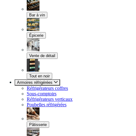
Bar à vin
Épicerie
Vente de détail
Tout en noir
Armoires réfrigérées
Réfrigérateurs coffres
Sous-comptoirs
Réfrigérateurs verticaux
Poubelles réfrigérées
Pâtisserie