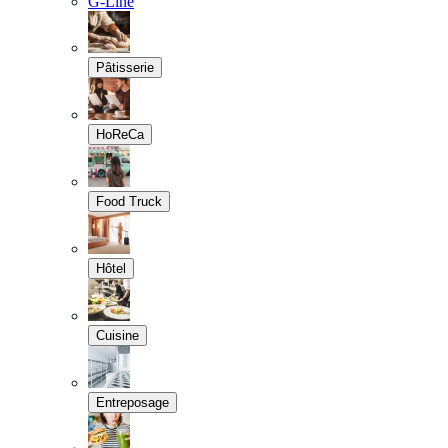
G-Line
Pâtisserie
HoReCa
Food Truck
Hôtel
Cuisine
Entreposage