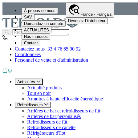
À propos de nous
France - Français
SAV
Devenez Distributeur
Demandez un compte
ACTUALITÉS
Nos marques
Contact
Contactez nous
+33 4 76 65 00 92
Coordonnées
Personnel de vente et d'administration
Actualités
Actualité produits
Tout en noir
Armoires à haute efficacité énergétique
Refroidisseurs
Arrières de bar et refroidisseurs de fût
Arrières de bar personalisés
Refroidisseurs de fût
Refroidisseurs de canette
Réfrigérateurs d'îlot