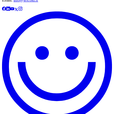
Email:
info@tefcold.fr