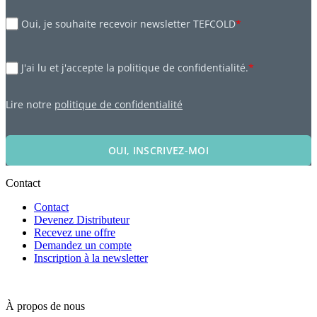
Oui, je souhaite recevoir newsletter TEFCOLD
*
J'ai lu et j'accepte la politique de confidentialité.
*
Lire notre
politique de confidentialité
OUI, INSCRIVEZ-MOI
Contact
Contact
Devenez Distributeur
Recevez une offre
Demandez un compte
Inscription à la newsletter
À propos de nous