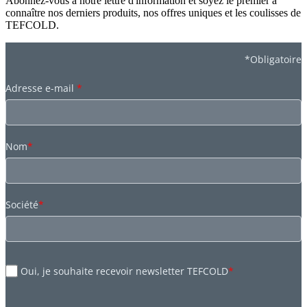
Abonnez-vous à notre lettre d'information et soyez le premier à
connaître nos derniers produits, nos offres uniques et les coulisses de
TEFCOLD.
*Obligatoire
Adresse e-mail
*
Nom
*
Société
*
Oui, je souhaite recevoir newsletter TEFCOLD
*