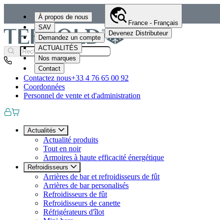
À propos de nous
France - Français
SAV
Devenez Distributeur
Demandez un compte
ACTUALITÉS
Nos marques
Contact
Contactez nous
+33 4 76 65 00 92
Coordonnées
Personnel de vente et d'administration
Actualités
Actualité produits
Tout en noir
Armoires à haute efficacité énergétique
Refroidisseurs
Arrières de bar et refroidisseurs de fût
Arrières de bar personalisés
Refroidisseurs de fût
Refroidisseurs de canette
Réfrigérateurs d'îlot