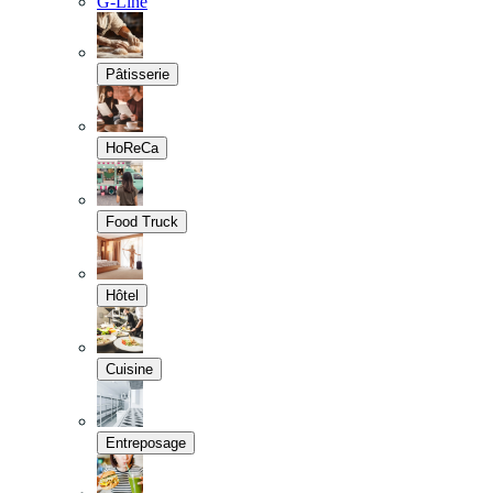
G-Line
Pâtisserie
HoReCa
Food Truck
Hôtel
Cuisine
Entreposage