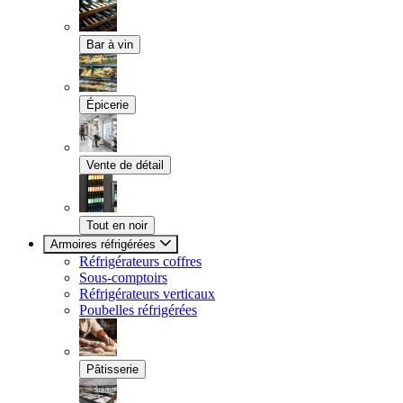
Bar à vin
Épicerie
Vente de détail
Tout en noir
Armoires réfrigérées
Réfrigérateurs coffres
Sous-comptoirs
Réfrigérateurs verticaux
Poubelles réfrigérées
Pâtisserie