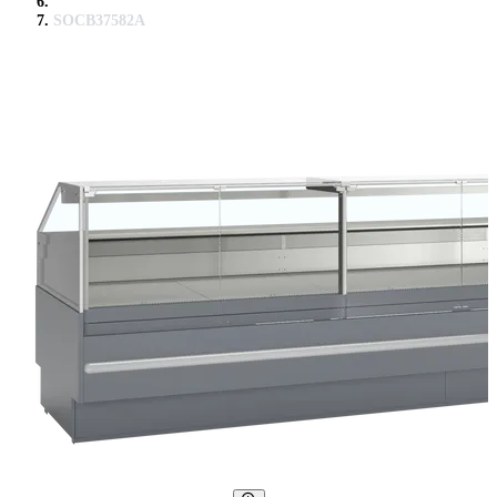
SOCB37582A