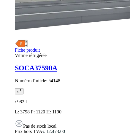
Fiche produit
Vitrine réfrigérée
SOCA37590A
Numéro d'article:
54148
/ 982
l
L: 3798 P: 1120 H: 1190
Pas de stock local
Prix hors TVA
€ 12.473,00