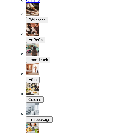
G-Line
Pâtisserie
HoReCa
Food Truck
Hôtel
Cuisine
Entreposage