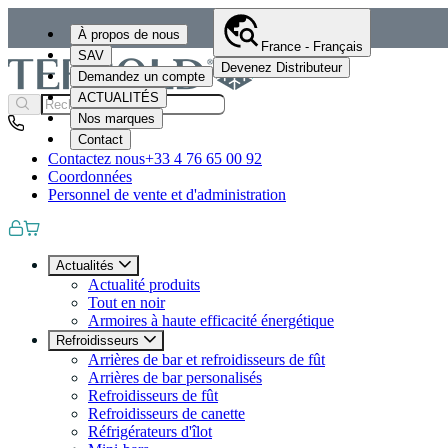
À propos de nous
France - Français
SAV
Devenez Distributeur
Demandez un compte
ACTUALITÉS
Nos marques
Contact
Contactez nous
+33 4 76 65 00 92
Coordonnées
Personnel de vente et d'administration
Actualités
Actualité produits
Tout en noir
Armoires à haute efficacité énergétique
Refroidisseurs
Arrières de bar et refroidisseurs de fût
Arrières de bar personalisés
Refroidisseurs de fût
Refroidisseurs de canette
Réfrigérateurs d'îlot