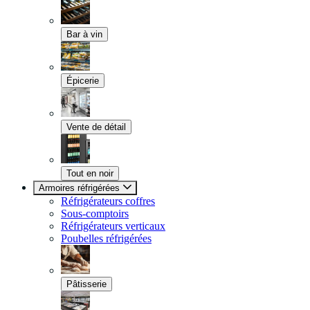
Bar à vin
Épicerie
Vente de détail
Tout en noir
Armoires réfrigérées
Réfrigérateurs coffres
Sous-comptoirs
Réfrigérateurs verticaux
Poubelles réfrigérées
Pâtisserie