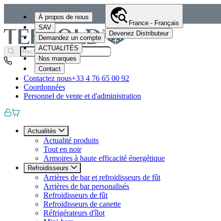
À propos de nous
France - Français
SAV
Devenez Distributeur
Demandez un compte
ACTUALITÉS
Nos marques
Contact
Contactez nous
+33 4 76 65 00 92
Coordonnées
Personnel de vente et d'administration
Actualités
Actualité produits
Tout en noir
Armoires à haute efficacité énergétique
Refroidisseurs
Arrières de bar et refroidisseurs de fût
Arrières de bar personalisés
Refroidisseurs de fût
Refroidisseurs de canette
Réfrigérateurs d'îlot