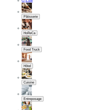
G-Line
Pâtisserie
HoReCa
Food Truck
Hôtel
Cuisine
Entreposage