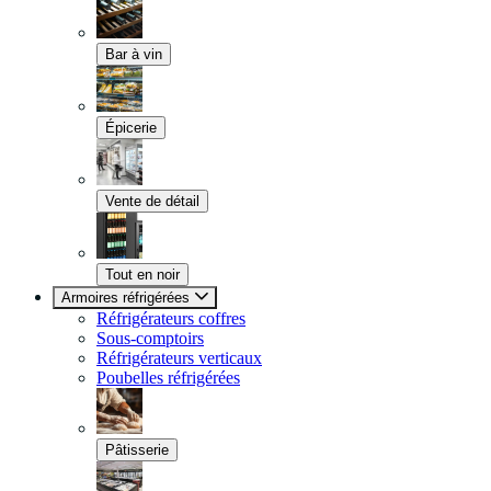
Bar à vin
Épicerie
Vente de détail
Tout en noir
Armoires réfrigérées
Réfrigérateurs coffres
Sous-comptoirs
Réfrigérateurs verticaux
Poubelles réfrigérées
Pâtisserie