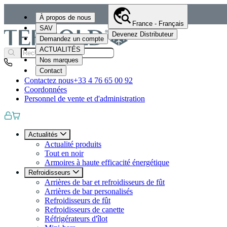
À propos de nous
France - Français
SAV
Devenez Distributeur
Demandez un compte
ACTUALITÉS
Nos marques
Contact
Contactez nous
+33 4 76 65 00 92
Coordonnées
Personnel de vente et d'administration
Actualités
Actualité produits
Tout en noir
Armoires à haute efficacité énergétique
Refroidisseurs
Arrières de bar et refroidisseurs de fût
Arrières de bar personalisés
Refroidisseurs de fût
Refroidisseurs de canette
Réfrigérateurs d'îlot