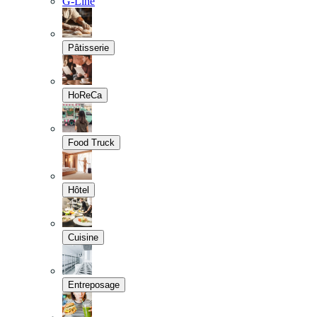
G-Line
Pâtisserie
HoReCa
Food Truck
Hôtel
Cuisine
Entreposage