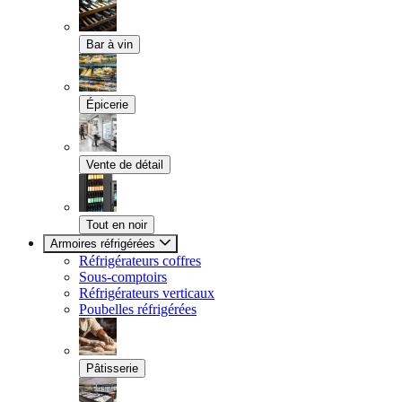
Bar à vin
Épicerie
Vente de détail
Tout en noir
Armoires réfrigérées
Réfrigérateurs coffres
Sous-comptoirs
Réfrigérateurs verticaux
Poubelles réfrigérées
Pâtisserie