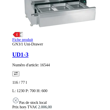
Fiche produit
GN3/1 Uni-Drawer
UD1-3
Numéro d'article:
16544
116 / 77
l
L: 1230 P: 700 H: 600
Pas de stock local
Prix hors TVA
€ 2.006,00