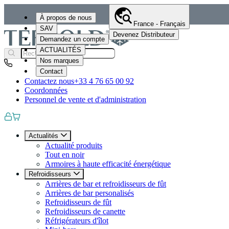
À propos de nous
France - Français
SAV
Devenez Distributeur
Demandez un compte
ACTUALITÉS
Nos marques
Contact
Contactez nous
+33 4 76 65 00 92
Coordonnées
Personnel de vente et d'administration
Actualités
Actualité produits
Tout en noir
Armoires à haute efficacité énergétique
Refroidisseurs
Arrières de bar et refroidisseurs de fût
Arrières de bar personalisés
Refroidisseurs de fût
Refroidisseurs de canette
Réfrigérateurs d'îlot