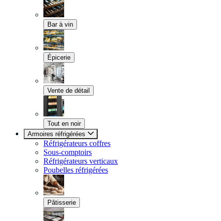
Bar à vin
Épicerie
Vente de détail
Tout en noir
Armoires réfrigérées
Réfrigérateurs coffres
Sous-comptoirs
Réfrigérateurs verticaux
Poubelles réfrigérées
Pâtisserie