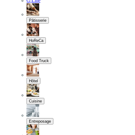
G-Line
Pâtisserie
HoReCa
Food Truck
Hôtel
Cuisine
Entreposage