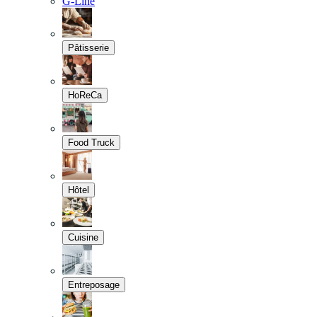
G-Line
Pâtisserie
HoReCa
Food Truck
Hôtel
Cuisine
Entreposage