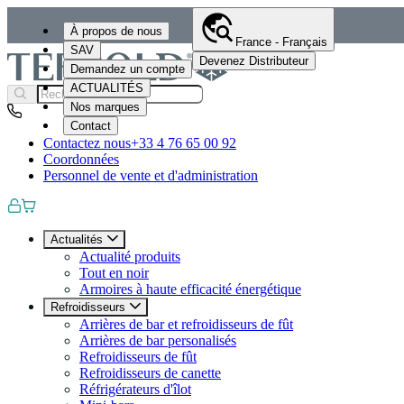
À propos de nous
France - Français
SAV
Devenez Distributeur
Demandez un compte
ACTUALITÉS
Nos marques
Contact
Contactez nous
+33 4 76 65 00 92
Coordonnées
Personnel de vente et d'administration
Actualités
Actualité produits
Tout en noir
Armoires à haute efficacité énergétique
Refroidisseurs
Arrières de bar et refroidisseurs de fût
Arrières de bar personalisés
Refroidisseurs de fût
Refroidisseurs de canette
Réfrigérateurs d'îlot