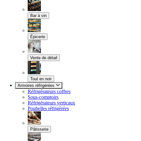
Bar à vin
Épicerie
Vente de détail
Tout en noir
Armoires réfrigérées
Réfrigérateurs coffres
Sous-comptoirs
Réfrigérateurs verticaux
Poubelles réfrigérées
Pâtisserie