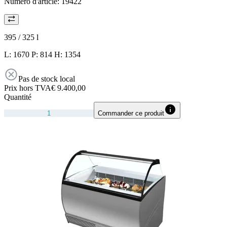
Numéro d'article:
19422
395 / 325
l
L: 1670 P: 814 H: 1354
Pas de stock local
Prix hors TVA
€ 9.400,00
Quantité
Commander ce produit