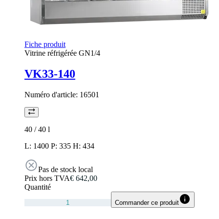
Fiche produit
Vitrine réfrigérée GN1/4
VK33-140
Numéro d'article:
16501
40 / 40
l
L: 1400 P: 335 H: 434
Pas de stock local
Prix hors TVA
€ 642,00
Quantité
Commander ce produit