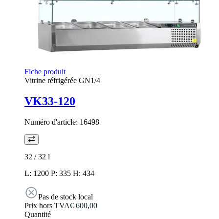
Fiche produit
Vitrine réfrigérée GN1/4
VK33-120
Numéro d'article:
16498
32 / 32
l
L: 1200 P: 335 H: 434
Pas de stock local
Prix hors TVA
€ 600,00
Quantité