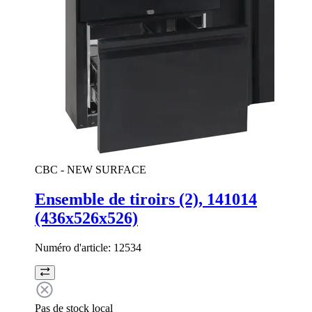
CBC - NEW SURFACE
Ensemble de tiroirs (2), 141014
(436x526x526)
Numéro d'article:
12534
Pas de stock local