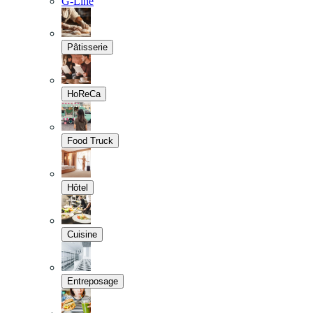
G-Line
Pâtisserie
HoReCa
Food Truck
Hôtel
Cuisine
Entreposage