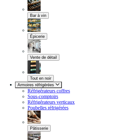
Bar à vin
Épicerie
Vente de détail
Tout en noir
Armoires réfrigérées
Réfrigérateurs coffres
Sous-comptoirs
Réfrigérateurs verticaux
Poubelles réfrigérées
Pâtisserie