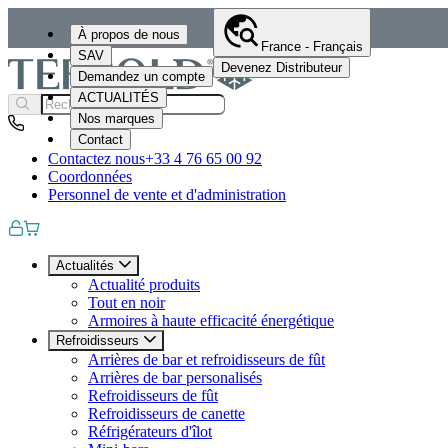
À propos de nous
France - Français
SAV
Devenez Distributeur
Demandez un compte
ACTUALITÉS
Nos marques
Contact
Contactez nous
+33 4 76 65 00 92
Coordonnées
Personnel de vente et d'administration
Actualités
Actualité produits
Tout en noir
Armoires à haute efficacité énergétique
Refroidisseurs
Arrières de bar et refroidisseurs de fût
Arrières de bar personalisés
Refroidisseurs de fût
Refroidisseurs de canette
Réfrigérateurs d'îlot