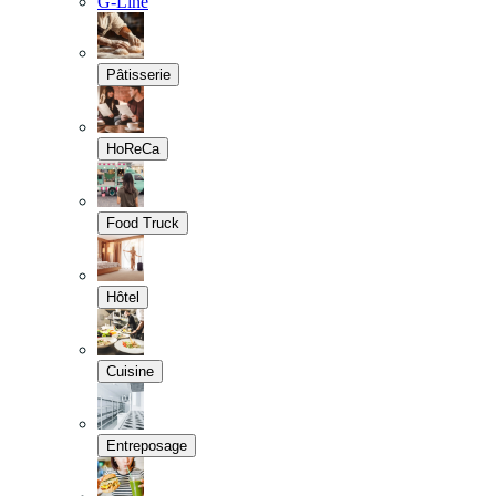
G-Line
Pâtisserie
HoReCa
Food Truck
Hôtel
Cuisine
Entreposage