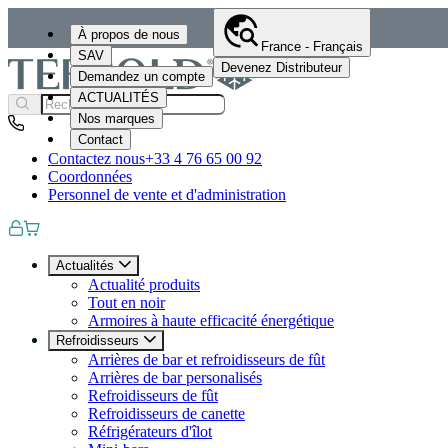
À propos de nous
France - Français
SAV
Devenez Distributeur
Demandez un compte
ACTUALITÉS
Nos marques
Contact
Contactez nous
+33 4 76 65 00 92
Coordonnées
Personnel de vente et d'administration
Actualités
Actualité produits
Tout en noir
Armoires à haute efficacité énergétique
Refroidisseurs
Arrières de bar et refroidisseurs de fût
Arrières de bar personalisés
Refroidisseurs de fût
Refroidisseurs de canette
Réfrigérateurs d'îlot