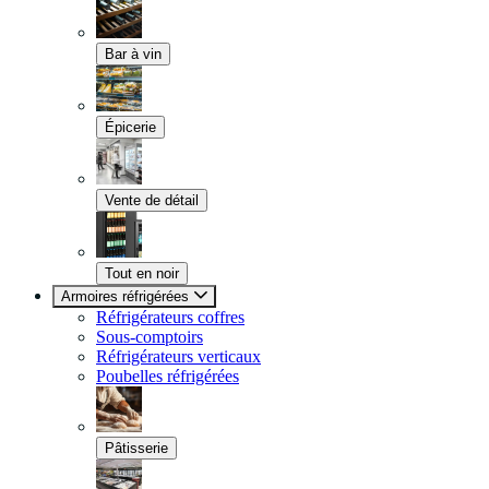
Bar à vin
Épicerie
Vente de détail
Tout en noir
Armoires réfrigérées
Réfrigérateurs coffres
Sous-comptoirs
Réfrigérateurs verticaux
Poubelles réfrigérées
Pâtisserie