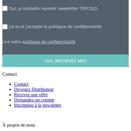
Oui, je souhaite recevoir newsletter TEFCOLD
*
J'ai lu et j'accepte la politique de confidentialité.
*
Lire notre
politique de confidentialité
OUI, INSCRIVEZ-MOI
Contact
Contact
Devenez Distributeur
Recevez une offre
Demandez un compte
Inscription à la newsletter
À propos de nous