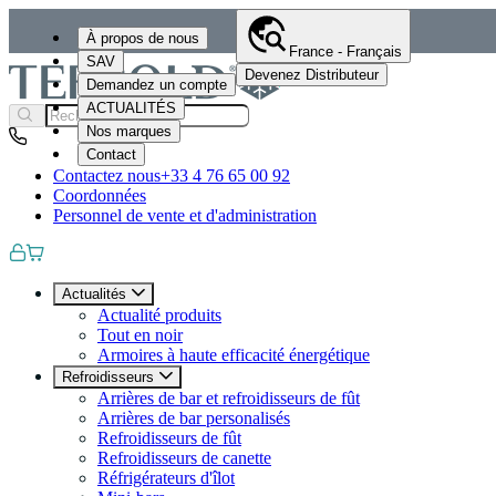
À propos de nous
France - Français
SAV
Devenez Distributeur
Demandez un compte
ACTUALITÉS
Nos marques
Contact
Contactez nous
+33 4 76 65 00 92
Coordonnées
Personnel de vente et d'administration
Actualités
Actualité produits
Tout en noir
Armoires à haute efficacité énergétique
Refroidisseurs
Arrières de bar et refroidisseurs de fût
Arrières de bar personalisés
Refroidisseurs de fût
Refroidisseurs de canette
Réfrigérateurs d'îlot