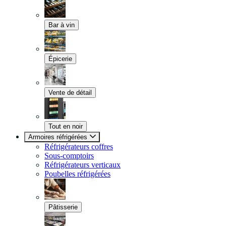
Bar à vin
Épicerie
Vente de détail
Tout en noir
Armoires réfrigérées
Réfrigérateurs coffres
Sous-comptoirs
Réfrigérateurs verticaux
Poubelles réfrigérées
Pâtisserie