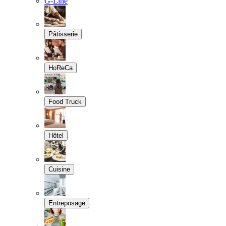
G-Line
Pâtisserie
HoReCa
Food Truck
Hôtel
Cuisine
Entreposage