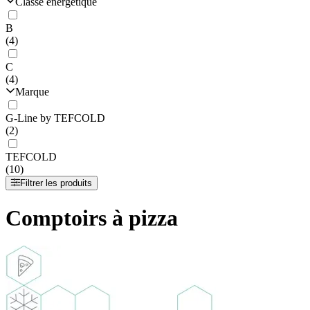
Classe énergétique
B
(4)
C
(4)
Marque
G-Line by TEFCOLD
(2)
TEFCOLD
(10)
Filtrer les produits
Comptoirs à pizza