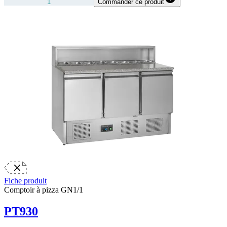
Commander ce produit
Fiche produit
Comptoir à pizza GN1/1
PT930