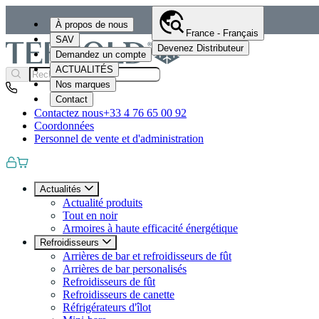
À propos de nous
France - Français
SAV
Devenez Distributeur
Demandez un compte
ACTUALITÉS
Nos marques
Contact
Contactez nous
+33 4 76 65 00 92
Coordonnées
Personnel de vente et d'administration
Actualités
Actualité produits
Tout en noir
Armoires à haute efficacité énergétique
Refroidisseurs
Arrières de bar et refroidisseurs de fût
Arrières de bar personalisés
Refroidisseurs de fût
Refroidisseurs de canette
Réfrigérateurs d'îlot