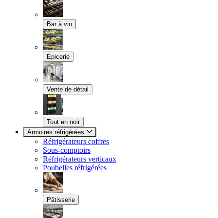
Bar à vin
Épicerie
Vente de détail
Tout en noir
Armoires réfrigérées
Réfrigérateurs coffres
Sous-comptoirs
Réfrigérateurs verticaux
Poubelles réfrigérées
Pâtisserie