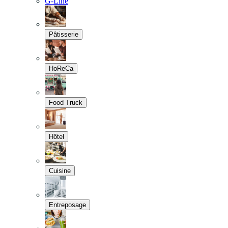
G-Line
Pâtisserie
HoReCa
Food Truck
Hôtel
Cuisine
Entreposage