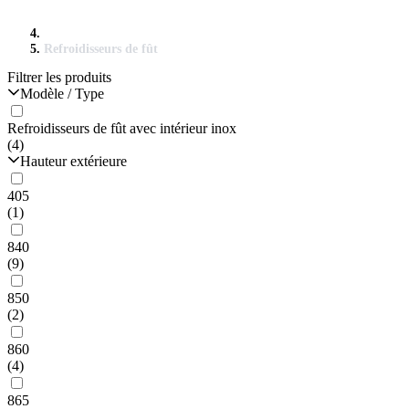
Refroidisseurs de fût
Filtrer les produits
Modèle / Type
Refroidisseurs de fût avec intérieur inox
(4)
Hauteur extérieure
405
(1)
840
(9)
850
(2)
860
(4)
865